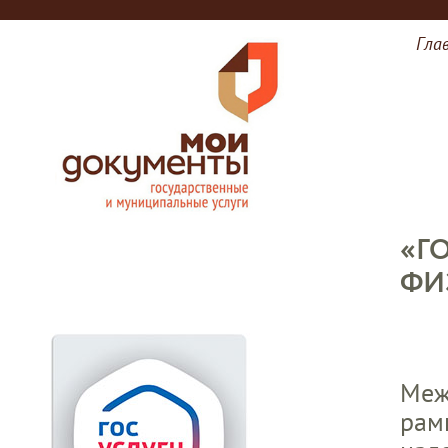
Гла
«Г
ФИ
Меж
рам