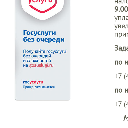
нал
9.0
упл
уве
при
Зад
по 
+7 (
по 
+7 (
М