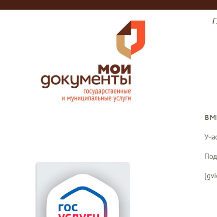
Г
ВМ
Уча
Под
[gv