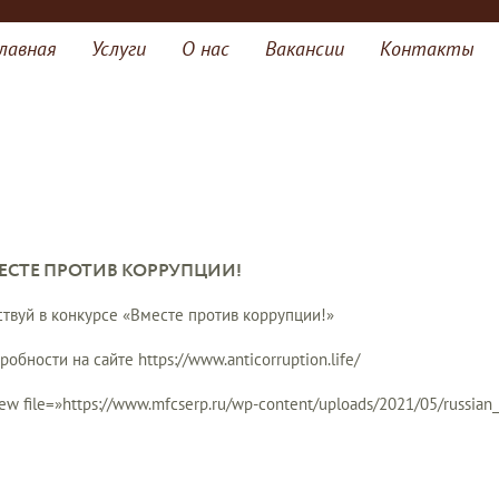
лавная
Услуги
О нас
Вакансии
Контакты
ЕСТЕ ПРОТИВ КОРРУПЦИИ!
ствуй в конкурсе «Вместе против коррупции!»
робности на сайте https://www.anticorruption.life/
iew file=»https://www.mfcserp.ru/wp-content/uploads/2021/05/russian_