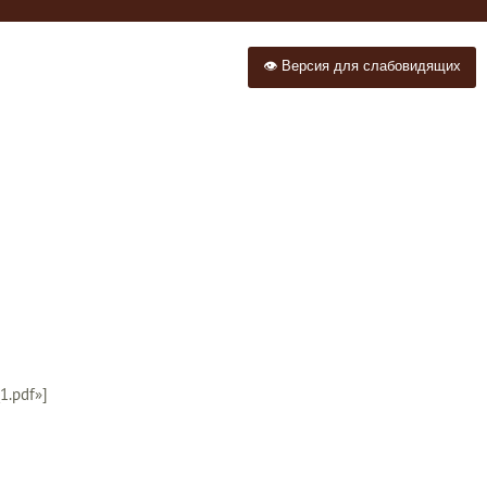
👁 Версия для слабовидящих
1.pdf»]