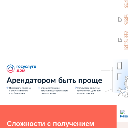
Д
О
И
О
О
П
Н
Д
В
О
Реш
Сложности с получением