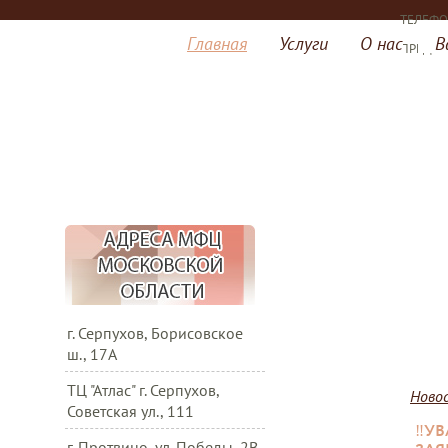
ТЕЛЕФ
Главная
Услуги
О нас
В
ПРЕДВА
г. Серпухов, Борисовское
ш., 17А
ТЦ "Атлас" г. Серпухов,
Ново
Советская ул., 111
‼️У
г. Протвино, ул. Победы, 2В