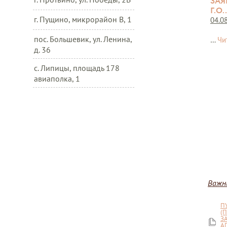
ЗАЯ
Г.О. 
г. Пущино, микрорайон В, 1
04.0
пос. Большевик, ул. Ленина,
…
Чи
д. 36
с. Липицы, площадь 178
авиаполка, 1
Важн
П
(
З
А